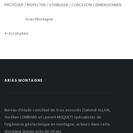
PROTÉGER / INSPECTER / STABILISER / CONCEVOIR / DIMENSIONNER.
Arias-Montagne
Previous
Acrobaties
Post
ARIAS MONTAGNE
Bureau d'étude constitué de trois associés (Salomé ALLAIN,
Aurélien LOMBARD et Laurent MUQUET) spécialistes de
l'ingénierie géotechnique en montagne, acteurs dans cette
discipline depuis près de 20 ans.