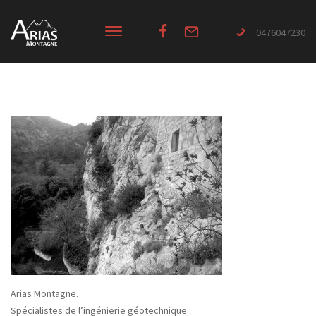
0476047230
Arias Montagne.
Spécialistes de l’ingénierie géotechnique.