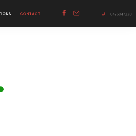
0476047230
TIONS
CONTACT
S
.