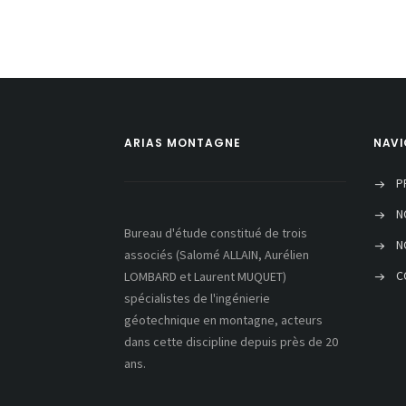
ARIAS MONTAGNE
NAVI
P
N
Bureau d'étude constitué de trois
N
associés (Salomé ALLAIN, Aurélien
C
LOMBARD et Laurent MUQUET)
spécialistes de l'ingénierie
géotechnique en montagne, acteurs
dans cette discipline depuis près de 20
ans.