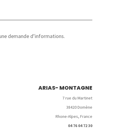
r une demande d’informations.
ARIAS- MONTAGNE
7 rue du Martinet
38420 Domène
Rhone-Alpes, France
04 76 04 72 30