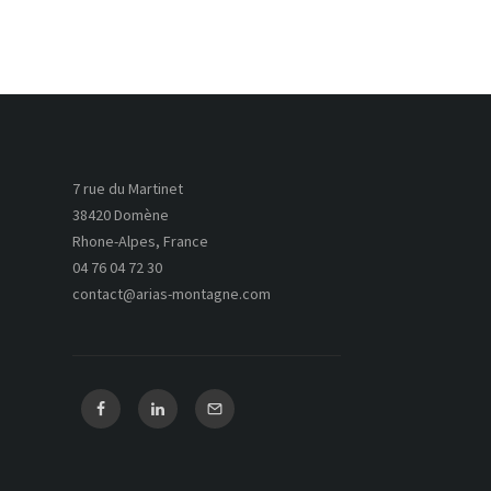
7 rue du Martinet
38420 Domène
Rhone-Alpes, France
04 76 04 72 30
contact@arias-montagne.com