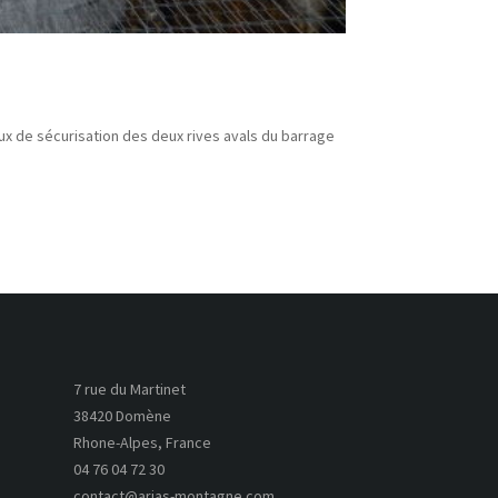
x de sécurisation des deux rives avals du barrage
7 rue du Martinet
38420 Domène
Rhone-Alpes, France
04 76 04 72 30
contact@arias-montagne.com