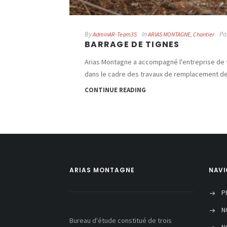
By
In
Po
AdminAR-Team3S
ARIAS MONTAGNE
,
Chantier
BARRAGE DE TIGNES
Arias Montagne a accompagné l'entreprise de t
dans le cadre des travaux de remplacement de
CONTINUE READING
ARIAS MONTAGNE
NAVI
P
N
Bureau d'étude constitué de trois