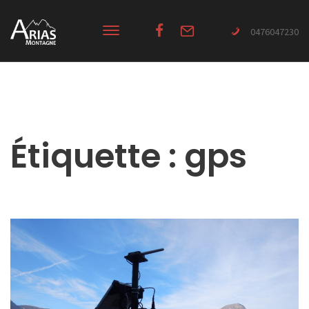
0476047230
Étiquette :
gps