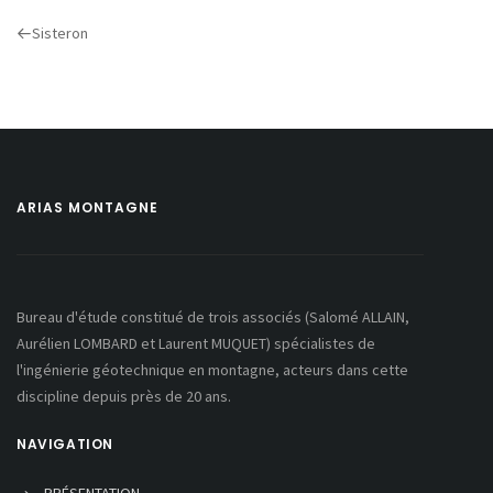
Previous
Sisteron
Post
ARIAS MONTAGNE
Bureau d'étude constitué de trois associés (Salomé ALLAIN,
Aurélien LOMBARD et Laurent MUQUET) spécialistes de
l'ingénierie géotechnique en montagne, acteurs dans cette
discipline depuis près de 20 ans.
NAVIGATION